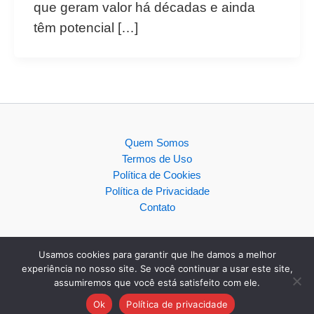
que geram valor há décadas e ainda
têm potencial […]
Quem Somos
Termos de Uso
Política de Cookies
Política de Privacidade
Contato
Usamos cookies para garantir que lhe damos a melhor
experiência no nosso site. Se você continuar a usar este site,
assumiremos que você está satisfeito com ele.
Copyright © 2026
Ok
Política de privacidade