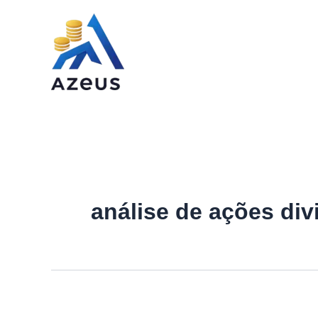
Ir
para
o
conteúdo
análise de ações di