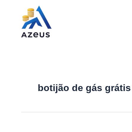
Ir
para
o
conteúdo
botijão de gás grátis