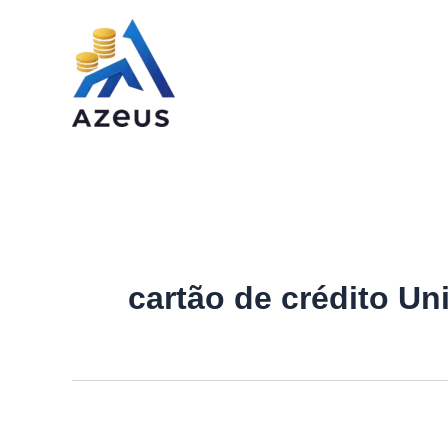
Ir
para
o
conteúdo
cartão de crédito U