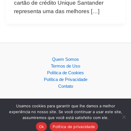
cartão de crédito Unique Santander
representa uma das melhores […]
Quem Somos
Termos de Uso
Política de Cookies
Política de Privacidade
Contato
Usamos cookies para garantir que lhe damos a melhor
experiência no nosso site. Se você continuar a usar este site,
assumiremos que você está satisfeito com ele.
Copyright © 2026
Ok
Política de privacidade