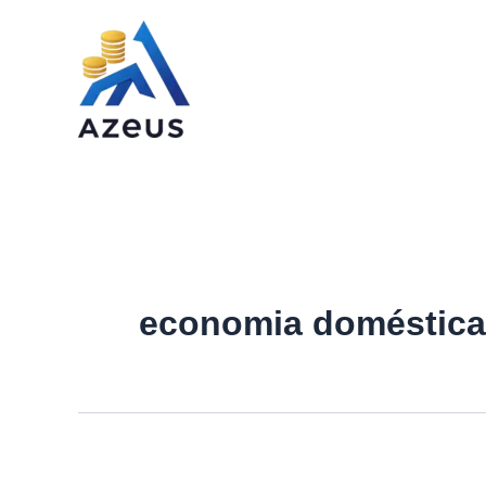
Ir
para
o
conteúdo
economia doméstica