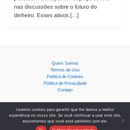
nas discussões sobre o futuro do
dinheiro. Esses ativos […]
Quem Somos
Termos de Uso
Política de Cookies
Política de Privacidade
Contato
Usamos cookies para garantir que lhe damos a melhor
experiência no nosso site. Se você continuar a usar este site,
assumiremos que você está satisfeito com ele.
Copyright © 2026
Ok
Política de privacidade