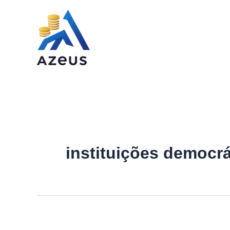
Ir
para
o
conteúdo
instituições democrá