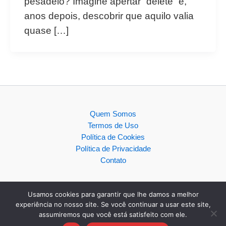
pesadelo? Imagine apertar “delete” e,
anos depois, descobrir que aquilo valia
quase […]
Quem Somos
Termos de Uso
Política de Cookies
Política de Privacidade
Contato
Usamos cookies para garantir que lhe damos a melhor
experiência no nosso site. Se você continuar a usar este site,
assumiremos que você está satisfeito com ele.
Copyright © 2026