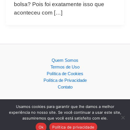
bolsa? Pois foi exatamente isso que
aconteceu com […]
Quem Somos
Termos de Uso
Política de Cookies
Política de Privacidade
Contato
Usamos cookies para garantir que lhe damos a melhor
experiência no nosso site. Se você continuar a usar este site,
assumiremos que você está satisfeito com ele.
Copyright © 2026
Ok
Política de privacidade