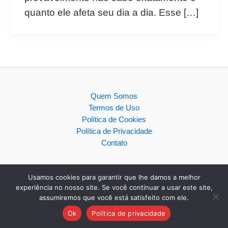
quanto ele afeta seu dia a dia. Esse […]
Quem Somos
Termos de Uso
Política de Cookies
Política de Privacidade
Contato
Usamos cookies para garantir que lhe damos a melhor
experiência no nosso site. Se você continuar a usar este site,
assumiremos que você está satisfeito com ele.
Copyright © 2026
Ok
Política de privacidade