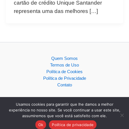
cartão de crédito Unique Santander
representa uma das melhores […]
Quem Somos
Termos de Uso
Política de Cookies
Política de Privacidade
Contato
Usamos cookies para garantir que lhe damos a melhor
experiência no nosso site. Se você continuar a usar este site,
assumiremos que você está satisfeito com ele.
Copyright © 2026
Ok
Política de privacidade