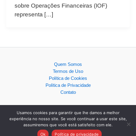
sobre Operações Financeiras (IOF)
representa […]
Quem Somos
Termos de Uso
Política de Cookies
Política de Privacidade
Contato
Usamos cookies para garantir que lhe damos a melhor
experiência no nosso site. Se você continuar a usar este site,
assumiremos que você está satisfeito com ele.
Copyright © 2026
Ok
Política de privacidade