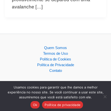
avalanche […]
Quem Somos
Termos de Uso
Política de Cookies
Política de Privacidade
Contato
Usamos cookies para garantir que lhe damos a melhor
experiência no nosso site. Se você continuar a usar este site,
assumiremos que você está satisfeito com ele.
Copyright © 2026
Ok
Política de privacidade