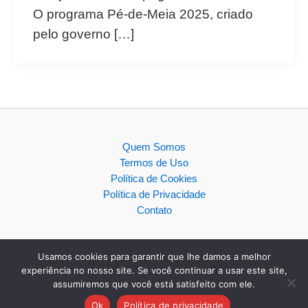
O programa Pé-de-Meia 2025, criado
pelo governo […]
Quem Somos
Termos de Uso
Política de Cookies
Política de Privacidade
Contato
Usamos cookies para garantir que lhe damos a melhor
experiência no nosso site. Se você continuar a usar este site,
assumiremos que você está satisfeito com ele.
Copyright © 2026
Ok
Política de privacidade