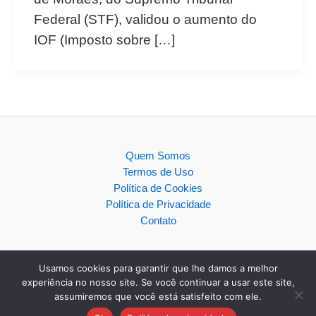
Federal (STF), validou o aumento do
IOF (Imposto sobre […]
Quem Somos
Termos de Uso
Política de Cookies
Política de Privacidade
Contato
Usamos cookies para garantir que lhe damos a melhor
experiência no nosso site. Se você continuar a usar este site,
assumiremos que você está satisfeito com ele.
Copyright © 2026