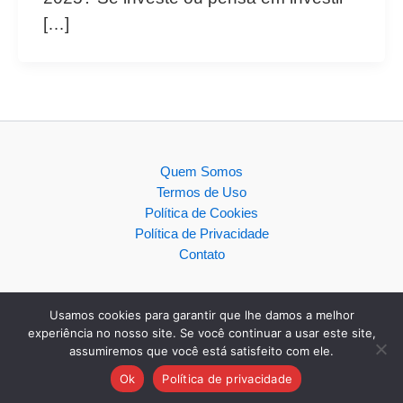
[…]
Quem Somos
Termos de Uso
Política de Cookies
Política de Privacidade
Contato
Usamos cookies para garantir que lhe damos a melhor
experiência no nosso site. Se você continuar a usar este site,
assumiremos que você está satisfeito com ele.
Copyright © 2026
Ok
Política de privacidade