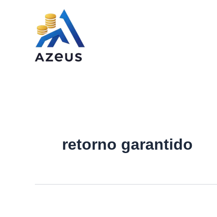
Ir
para
o
conteúdo
retorno garantido