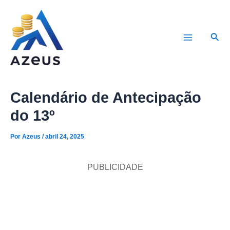
Ir
para
Pesq
o
Main
conteúdo
Menu
Calendário de Antecipação
do 13º
Por
Azeus
/
abril 24, 2025
PUBLICIDADE