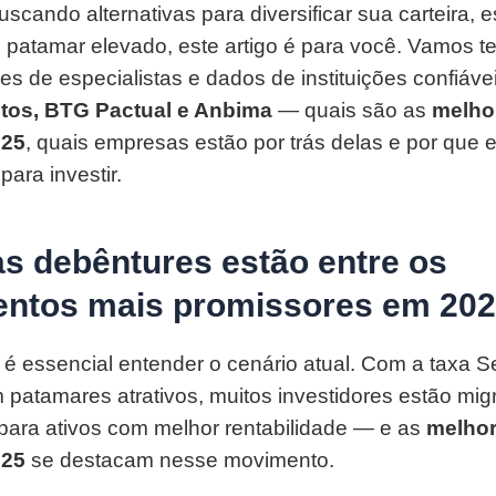
scando alternativas para diversificar sua carteira, 
 patamar elevado, este artigo é para você. Vamos t
es de especialistas e dados de instituições confiá
tos, BTG Pactual e Anbima
— quais são as
melho
025
, quais empresas estão por trás delas e por que 
ara investir.
as debêntures estão entre os
entos mais promissores em 20
 é essencial entender o cenário atual. Com a taxa Se
m patamares atrativos, muitos investidores estão mi
l para ativos com melhor rentabilidade — e as
melho
025
se destacam nesse movimento.