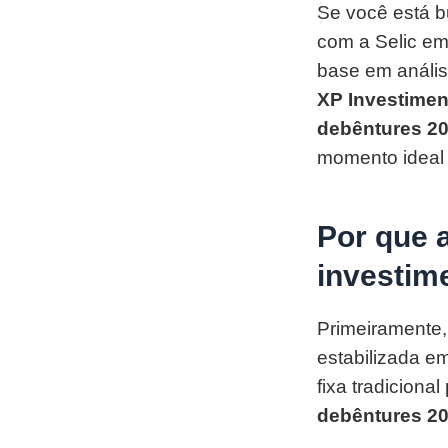
Se você está bu
com a Selic em
base em anális
XP Investimen
debêntures 2
momento ideal p
Por que 
investim
Primeiramente,
estabilizada e
fixa tradiciona
debêntures 2