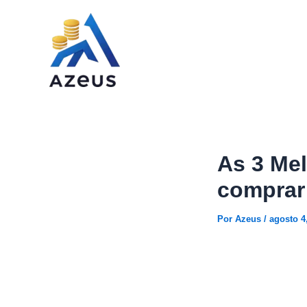
Ir
para
o
conteúdo
As 3 Me
comprar
Por
Azeus
/
agosto 4