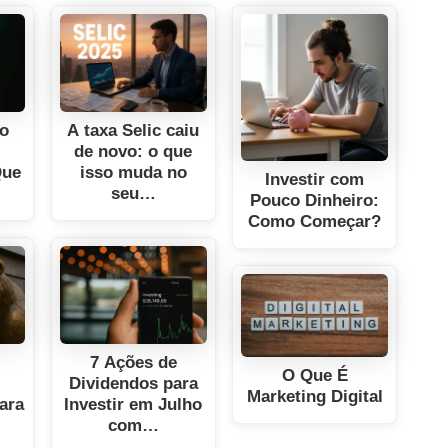
no
A taxa Selic caiu
de novo: o que
Que
isso muda no
Investir com
seu…
Pouco Dinheiro:
Como Começar?
7 Ações de
O Que É
Dividendos para
Marketing Digital
para
Investir em Julho
com…