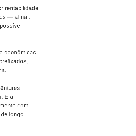
r rentabilidade
os — afinal,
possível
 e econômicas,
prefixados,
ra.
bêntures
. E a
lmente com
 de longo