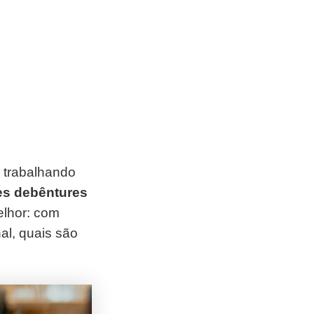
, trabalhando
es debêntures
elhor: com
al, quais são