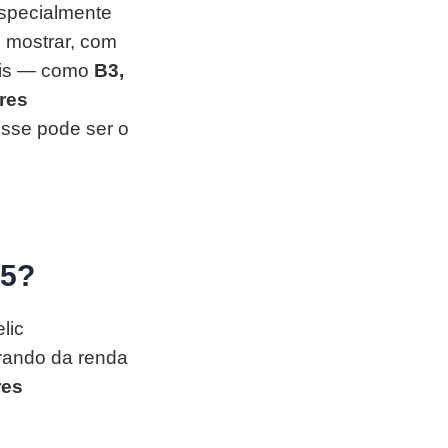
especialmente
e mostrar, com
veis — como
B3,
res
esse pode ser o
25?
lic
grando da renda
res