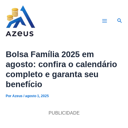
Ir
para
Pesq
o
Main
conteúdo
Menu
Bolsa Família 2025 em
agosto: confira o calendário
completo e garanta seu
benefício
Por
Azeus
/
agosto 1, 2025
PUBLICIDADE