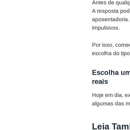
Antes de qualq
A resposta pod
aposentadoria.
impulsivos.
Por isso, comec
escolha do tip
Escolha um
reais
Hoje em dia, e
algumas das me
Leia Ta