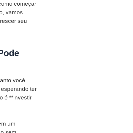
, como começar
so, vamos
crescer seu
 Pode
uanto você
 esperando ter
 é **investir
 em um
mo sem