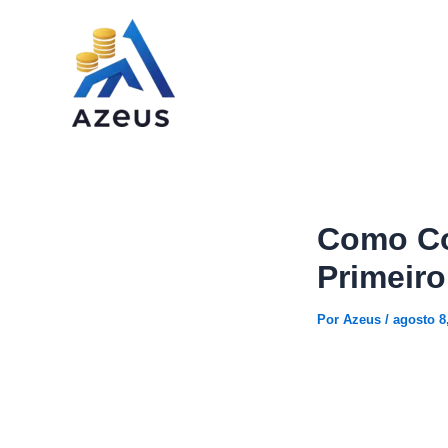
Ir
para
o
conteúdo
Como Co
Primeiro
Por
Azeus
/
agosto 8