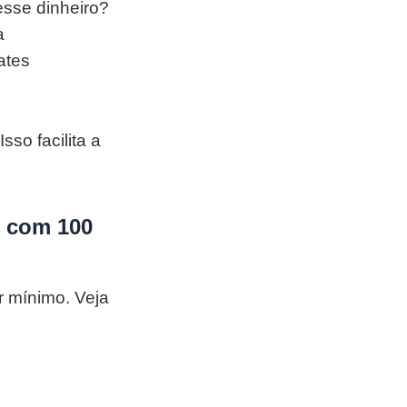
esse dinheiro?
a
ates
sso facilita a
r com 100
r mínimo. Veja