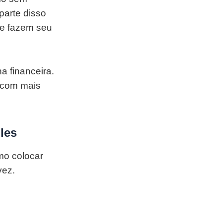
parte disso
ue fazem seu
a financeira.
 com mais
les
mo colocar
vez.