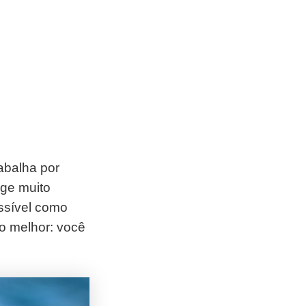
abalha por
ige muito
ssível como
 o melhor: você