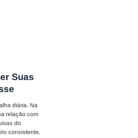
ter Suas
esse
lha diária. Na
sua relação com
uisas do
ro consistente,