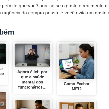
e permite que você analise se o gasto é realmente n
a urgência da compra passa, e você evita um gasto
mbém
ar
Agora é lei: por
par
que a saúde
mental dos
Como Fechar
funcionários…
MEI?