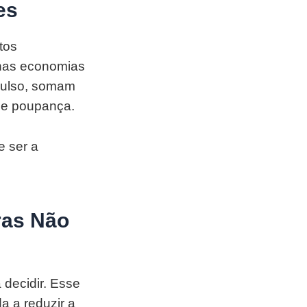
es
tos
enas economias
mpulso, somam
 de poupança.
e ser a
ras Não
 decidir. Esse
a a reduzir a