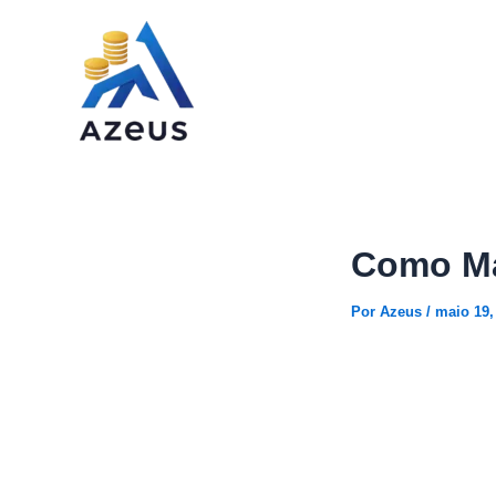
Ir
para
o
conteúdo
Como Ma
Por
Azeus
/
maio 19,