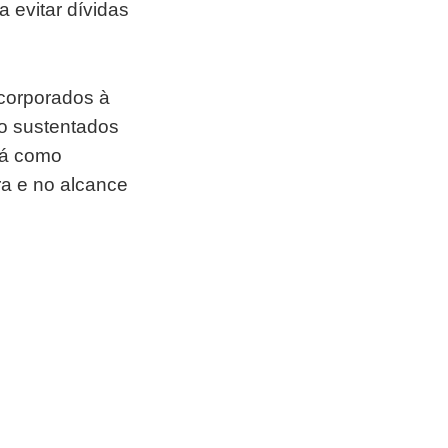
a evitar dívidas
ncorporados à
o sustentados
erá como
a e no alcance