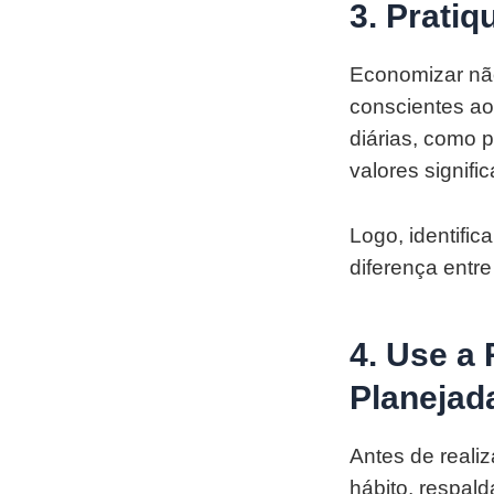
3. Prati
Economizar não 
conscientes a
diárias, como 
valores signif
Logo, identific
diferença entre
4. Use a
Planejad
Antes de reali
hábito, respal