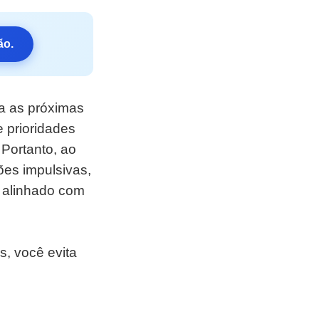
ão.
a as próximas
 prioridades
 Portanto, ao
ões impulsivas,
m alinhado com
, você evita