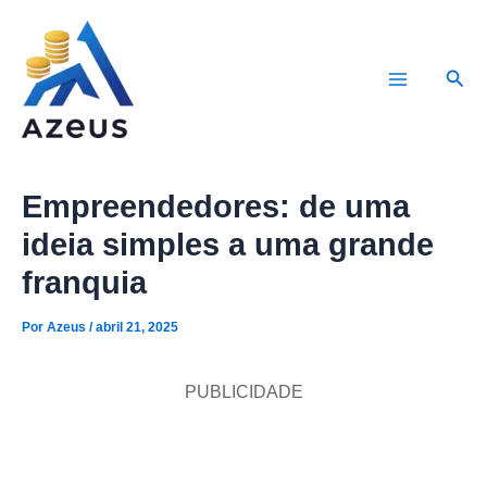
Ir
para
Pesq
o
Main
conteúdo
Menu
Empreendedores: de uma
ideia simples a uma grande
franquia
Por
Azeus
/
abril 21, 2025
PUBLICIDADE