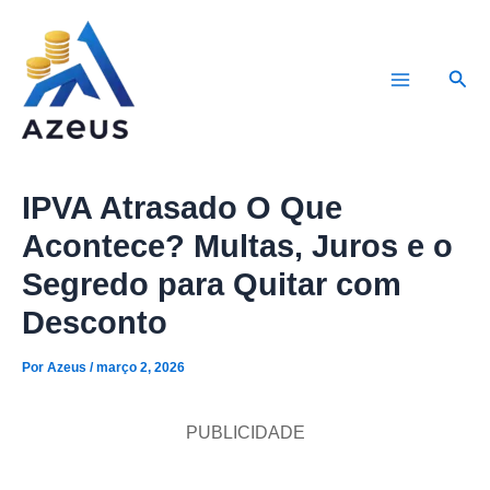
Ir
para
Pesq
o
Main
conteúdo
Menu
IPVA Atrasado O Que
Acontece? Multas, Juros e o
Segredo para Quitar com
Desconto
Por
Azeus
/
março 2, 2026
PUBLICIDADE