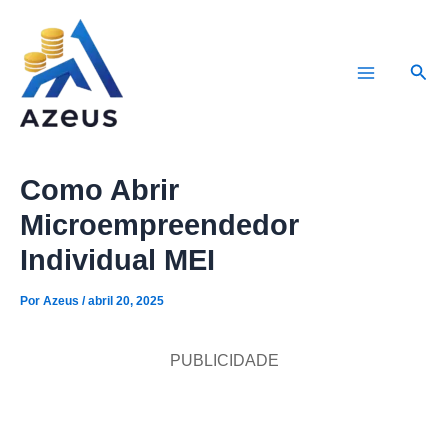
Ir
para
Pesq
o
Main
conteúdo
Menu
Como Abrir
Microempreendedor
Individual MEI
Por
Azeus
/
abril 20, 2025
PUBLICIDADE