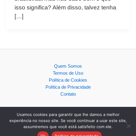
isso significa? Além disso, talvez tenha
[…]
Quem Somos
Termos de Uso
Política de Cookies
Política de Privacidade
Contato
Usamos cookies para garantir que lhe damos a melhor
experiência no nosso site. Se você continuar a usar este site,
assumiremos que você está satisfeito com ele.
Copyright © 2026
Ok
Política de privacidade