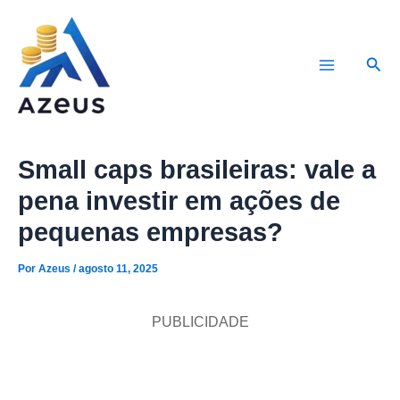
Ir
para
Pesq
o
Main
conteúdo
Menu
Small caps brasileiras: vale a
pena investir em ações de
pequenas empresas?
Por
Azeus
/
agosto 11, 2025
PUBLICIDADE