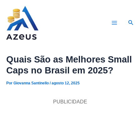
Ir
para
Pesq
o
Main
conteúdo
Menu
Quais São as Melhores Small
Caps no Brasil em 2025?
Por
Giovanna Santinello
/
agosto 12, 2025
PUBLICIDADE