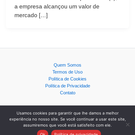
a empresa alcançou um valor de
mercado […]
Quem Somos
Termos de Uso
Política de Cookies
Política de Privacidade
Contato
Usamos cookies para garantir que lhe damos a melhor
experiência no nosso site. Se você continuar a usar este site,
assumiremos que você está satisfeito com ele.
Copyright © 2026
Ok
Política de privacidade