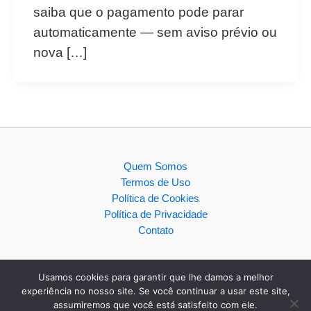
saiba que o pagamento pode parar
automaticamente — sem aviso prévio ou
nova […]
Quem Somos
Termos de Uso
Política de Cookies
Política de Privacidade
Contato
Usamos cookies para garantir que lhe damos a melhor
experiência no nosso site. Se você continuar a usar este site,
assumiremos que você está satisfeito com ele.
Copyright © 2026