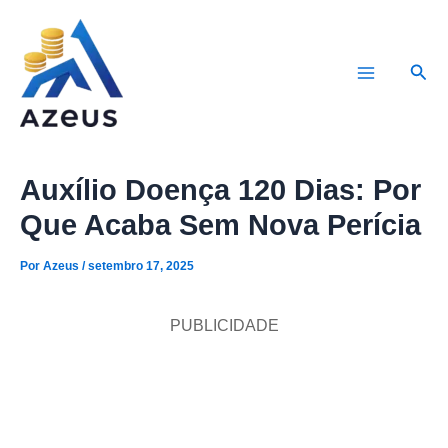
Ir
para
Pesq
o
Main
conteúdo
Menu
Auxílio Doença 120 Dias: Por
Que Acaba Sem Nova Perícia
Por
Azeus
/
setembro 17, 2025
PUBLICIDADE