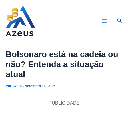
Ir
para
Pesq
o
Main
conteúdo
Menu
Bolsonaro está na cadeia ou
não? Entenda a situação
atual
Por
Azeus
/
setembro 16, 2025
PUBLICIDADE