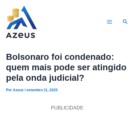
Ir
para
Pesq
o
Main
conteúdo
Menu
Bolsonaro foi condenado:
quem mais pode ser atingido
pela onda judicial?
Por
Azeus
/
setembro 11, 2025
PUBLICIDADE