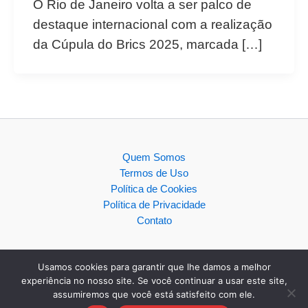
O Rio de Janeiro volta a ser palco de
destaque internacional com a realização
da Cúpula do Brics 2025, marcada […]
Quem Somos
Termos de Uso
Política de Cookies
Política de Privacidade
Contato
Usamos cookies para garantir que lhe damos a melhor
experiência no nosso site. Se você continuar a usar este site,
assumiremos que você está satisfeito com ele.
Copyright © 2026