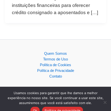
instituições financeiras para oferecer
crédito consignado a aposentados e […]
Quem Somos
Termos de Uso
Política de Cookies
Política de Privacidade
Contato
Usamos cookies para garantir que lhe damos a melhor
experiência no nosso site. Se você continuar a usar este site,
assumiremos que você está satisfeito com ele.
Copyright © 2026
Ok
Política de privacidade