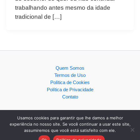
trabalhando antes mesmo da idade
tradicional de […]
Quem Somos
Termos de Uso
Política de Cookies
Política de Privacidade
Contato
Usamos cookies para garantir que lhe damos a melhor
experiência no nosso site. Se você continuar a usar este site,
assumiremos que você está satisfeito com ele.
Copyright © 2026
Ok
Política de privacidade