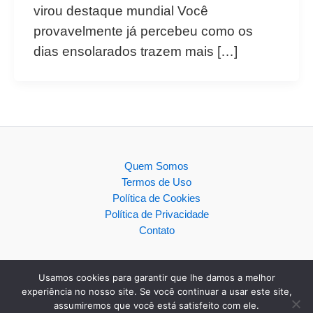
virou destaque mundial Você
provavelmente já percebeu como os
dias ensolarados trazem mais […]
Quem Somos
Termos de Uso
Política de Cookies
Política de Privacidade
Contato
Usamos cookies para garantir que lhe damos a melhor
experiência no nosso site. Se você continuar a usar este site,
assumiremos que você está satisfeito com ele.
Copyright © 2026