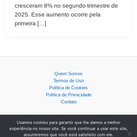
cresceram 8% no segundo trimestre de
2025. Esse aumento ocorre pela
primeira […]
Quem Somos
Termos de Uso
Política de Cookies
Política de Privacidade
Contato
Usamos cookies para garantir que lhe damos a melhor
experiência no nosso site. Se você continuar a usar este site,
assumiremos que você está satisfeito com ele.
Copyright © 2026