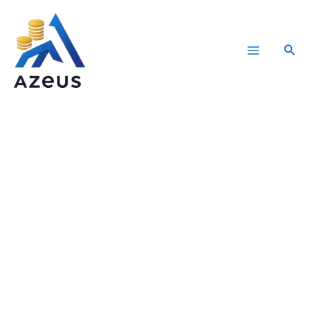
Ir
para
Pesq
o
Main
conteúdo
Menu