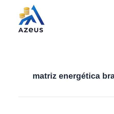
Ir
para
o
conteúdo
matriz energética bra