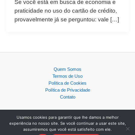
Se você está em busca de economia e
praticidade no uso do cartão de crédito,
provavelmente já se perguntou: vale […]
Quem Somos
Termos de Uso
Política de Cookies
Política de Privacidade
Contato
Usamos cookies para garantir que lhe damos a melhor
experiência no nosso site. Se você continuar a usar este site,
assumiremos que você está satisfeito com ele.
Copyright © 2026