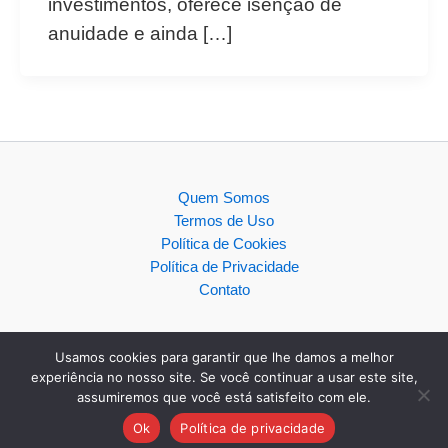
investimentos, oferece isenção de
anuidade e ainda […]
Quem Somos
Termos de Uso
Política de Cookies
Política de Privacidade
Contato
Usamos cookies para garantir que lhe damos a melhor
experiência no nosso site. Se você continuar a usar este site,
assumiremos que você está satisfeito com ele.
Copyright © 2026
Ok
Política de privacidade