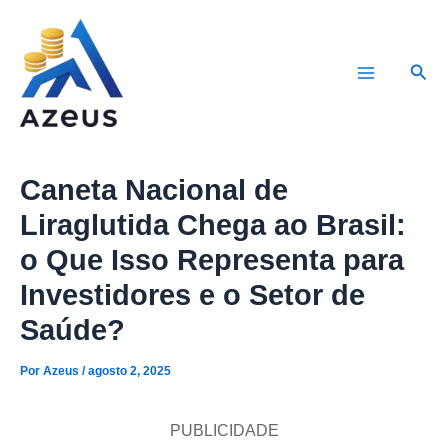
Ir
para
Pesq
o
Main
conteúdo
Menu
Caneta Nacional de
Liraglutida Chega ao Brasil:
o Que Isso Representa para
Investidores e o Setor de
Saúde?
Por
Azeus
/
agosto 2, 2025
PUBLICIDADE