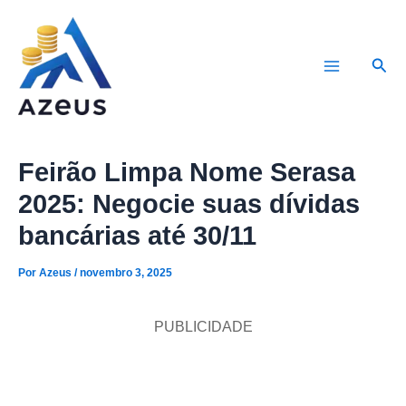
Ir
para
Pesq
o
Main
conteúdo
Menu
Feirão Limpa Nome Serasa
2025: Negocie suas dívidas
bancárias até 30/11
Por
Azeus
/
novembro 3, 2025
PUBLICIDADE