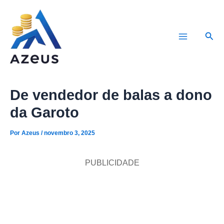
Ir
para
Pesq
o
Main
conteúdo
Menu
De vendedor de balas a dono
da Garoto
Por
Azeus
/
novembro 3, 2025
PUBLICIDADE