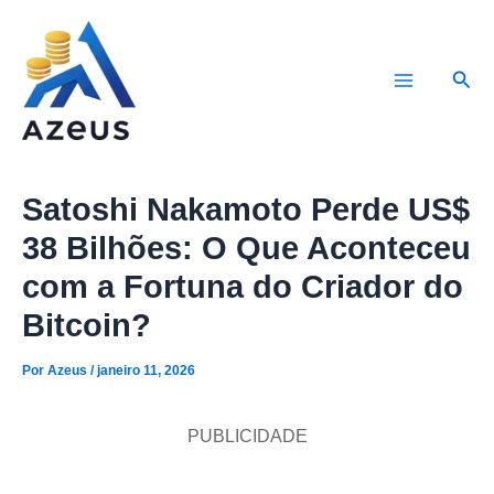
Ir
para
Pesq
o
Main
conteúdo
Menu
Satoshi Nakamoto Perde US$
38 Bilhões: O Que Aconteceu
com a Fortuna do Criador do
Bitcoin?
Por
Azeus
/
janeiro 11, 2026
PUBLICIDADE