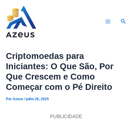
Ir
para
Pesq
o
Main
conteúdo
Menu
Criptomoedas para
Iniciantes: O Que São, Por
Que Crescem e Como
Começar com o Pé Direito
Por
Azeus
/
julho 26, 2025
PUBLICIDADE