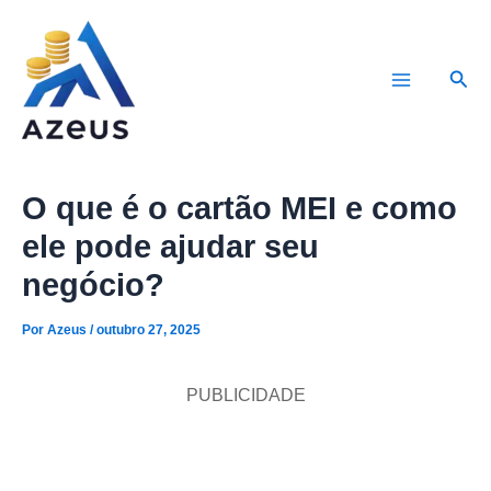
Ir
para
Pesq
o
Main
conteúdo
Menu
O que é o cartão MEI e como
ele pode ajudar seu
negócio?
Por
Azeus
/
outubro 27, 2025
PUBLICIDADE