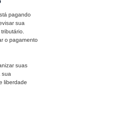
o
está pagando
evisar sua
ributário.
zar o pagamento
ganizar suas
a sua
e liberdade