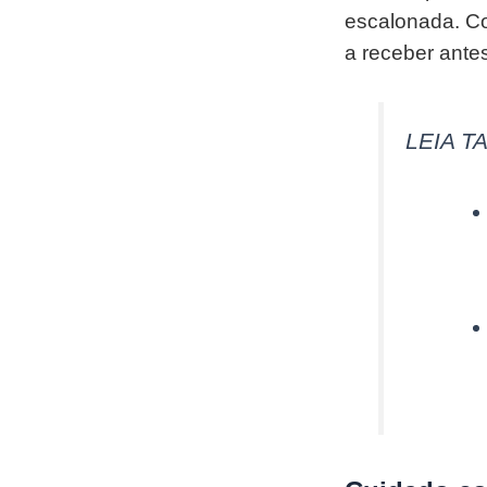
escalonada. C
a receber ante
LEIA T