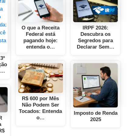
O que a Receita
IRPF 2026:
Federal está
Descubra os
pagando hoje:
Segredos para
entenda o…
Declarar Sem…
 3º
ição
e…
R$ 600 por Mês
Não Podem Ser
Tocados: Entenda
Imposto de Renda
o…
R
2025
a
R$