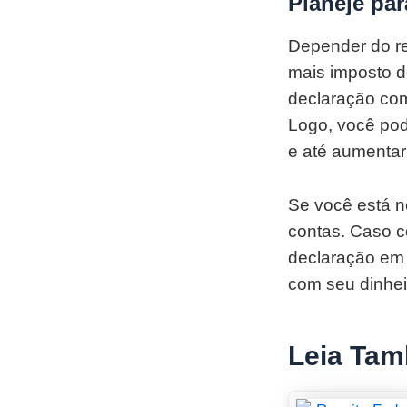
Planeje par
Depender do re
mais imposto d
declaração com
Logo, você pod
e até aumentar
Se você está no
contas. Caso c
declaração em d
com seu dinhei
Leia Ta