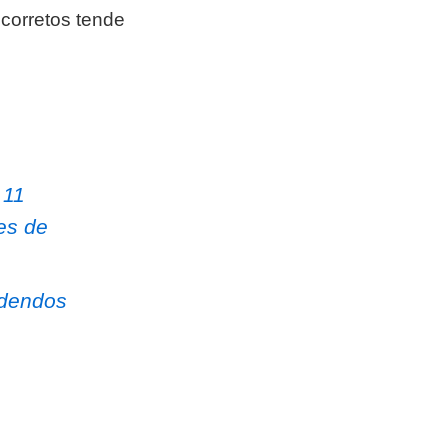
corretos tende
 11
ões de
idendos