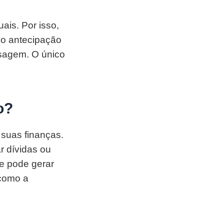
ais. Por isso,
do antecipação
nsagem. O único
o?
 suas finanças.
r dívidas ou
e pode gerar
 como a