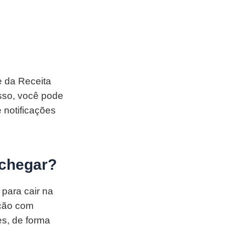
e da Receita
isso, você pode
 notificações
 chegar?
para cair na
ação com
es, de forma