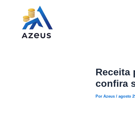
Ir
para
o
conteúdo
Receita 
confira 
Por
Azeus
/
agosto 2